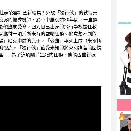
《壯志凌雲》全新續集！外號「獨行俠」的彼得米
公認的優秀機師，於軍中服役逾30年間，一直醉
後他臨危受命，回到自己出身的飛行學校擔任教
以應付一項前所未有的嚴峻任務。他意想不到的
鵝」尼克中尉的兒子，「公雞」畢列上尉（米爾斯
的愧疚。「獨行俠」飽受未知的將來和痛苦的回憶
懼……為了這項關乎生死的任務，他能否重新振