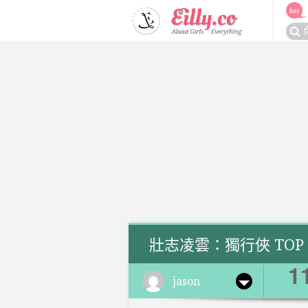
Skip
to
搜
content
尋
關
於：
壯志凌雲：獨行俠 TOP G
1
jason