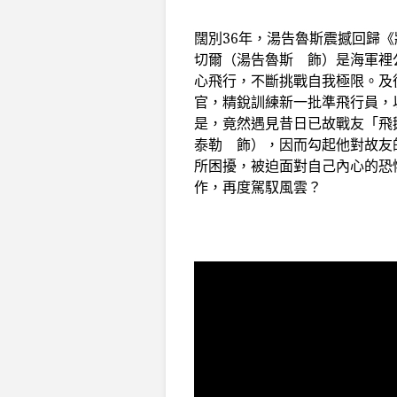
闊別36年，湯告魯斯震撼回歸
切爾（湯告魯斯 飾）是海軍裡
心飛行，不斷挑戰自我極限。及
官，精銳訓練新一批準飛行員，
是，竟然遇見昔日已故戰友「飛
泰勒 飾），因而勾起他對故友
所困擾，被迫面對自己內心的恐
作，再度駕馭風雲？