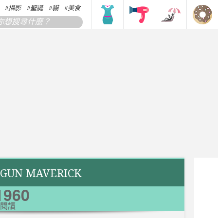
攝影
聖誕
貓
美食
搞笑
香港
韓國
日本
UN MAVERICK
1960
閱讀