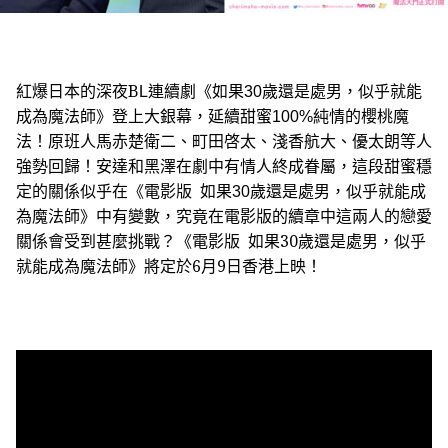
紅爆日本的深夜B
L連續劇《如果
30
歲還是處男，
似乎就能
成為魔法師》登上大銀幕，延續甜蜜100%
純情的櫻桃魔
法！原班人馬
赤楚衛二、町田啓太、淺香航大、優太朗
等人
強勢回歸！安達和黑澤在劇中有情人終成眷屬，
這段甜蜜穩
定的關係似乎在《電影版 如果
30
歲還是處男，
似乎就能成
為魔法師》中有變數，
究竟在電影版的續章中這兩人的戀愛
《
電影版 如果
30
歲還是處男，似乎
關係會受到甚麼挑戰？
就能成為魔法師》
將定於6月9日香港上映！