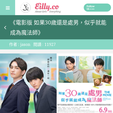
Skip
to
content
《電影版 如果30歲還是處男，似乎就能
成為魔法師》
作者 :
jason
閱讀 :
11927