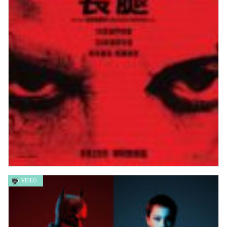
VIDEO
長腿 Longlegs