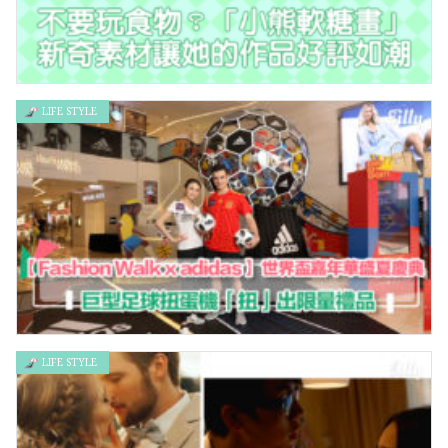
LIFE STYLE
不要玩食物？「小熊軟糖畫」新奇素材讓她的作品好評如潮
LIFE STYLE
【Fashion Walk x adidas】 世界盃嘉年華盛夏慶典 – 巨型足球
扭蛋機「扭」出限量禮品