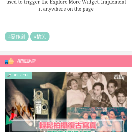
used to trigger the Explore More Widget. Implement
it anywhere on the page
#惡作劇
#搞笑
相關話題
LIFE STYLE