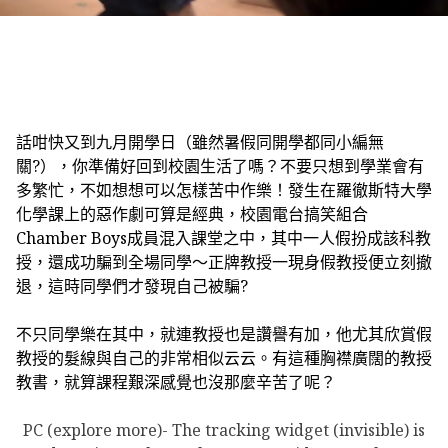
話咁快又到九月開學日（雖然暑假同開學都同小編無
關?），你準備好回到校園生活了嗎？不要只想到學業會有
多繁忙，不如想想可以怎樣苦中作樂！發生在羅徹斯特大學
化學課上的惡作劇可算是經典，校園電台搞笑組合
Chamber Boys成員混入課堂之中，其中一人假扮成該科教
授，還成功騙到全場同學～正牌教授一現身假教授便立刻撤
退，這時同學們才發現自己被騙?
不只同學樂在其中，就連教授也是讚譽有加，他尤其欣賞假
教授的髮線與自己的非常相似云云。有這種胸襟廣闊的教授
教書，就算課程艱深感覺也沒那麼辛苦了呢？
PC (explore more)- The tracking widget (invisible) is