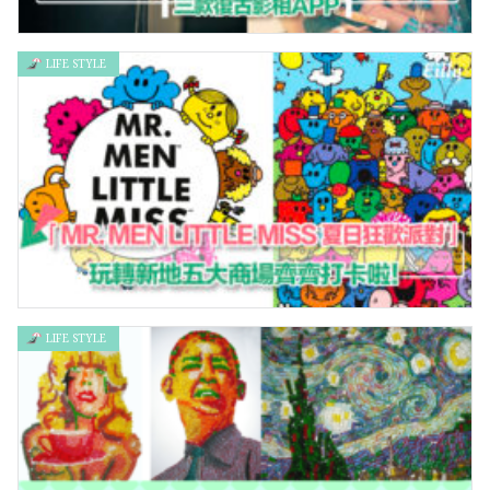
LIFE STYLE
輕鬆拍攝復古寫真 – 三款復古影相APP
LIFE STYLE
「MR. MEN LITTLE MISS 夏日狂歡派對」 – 玩轉新地五大商場
齊齊打卡啦！