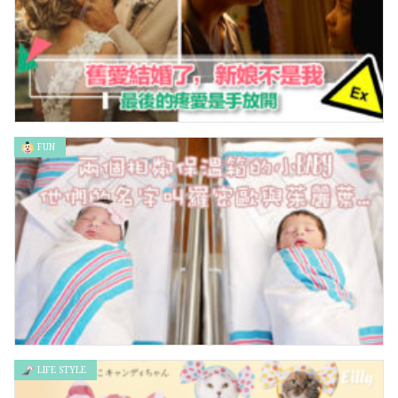
FUN
舊愛結婚了，新娘不是我 – 最後的疼愛是手放開
LIFE STYLE
兩個相鄰保溫箱的小Baby，他們的名字，叫羅密歐與茱麗葉….