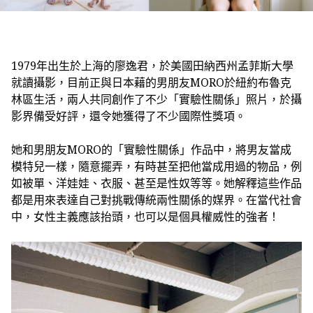
1979年出生於上海的廖逸君，於美國田納西州孟菲斯大學
就讀攝影，目前正與日本藉的男朋友MORO於紐約布魯克
林區生活，兩人共同創作了不少「實驗性關係」照片，於攝
影界備受好評，還令她獲得了不少國際性獎項。
她和男朋友MORO的「實驗性關係」作品中，將男友當成
模特兒一樣，隨意擺弄，有時甚至把他當成用過的物品，例
如被單、洋娃娃、衣服、甚至是性奴等等。她解釋這些作品
都是用來表達自己對挑戰傳統兩性關係的媒界。在當代社會
中，女性主義應該抬頭，也可以是個具權威性的強者！