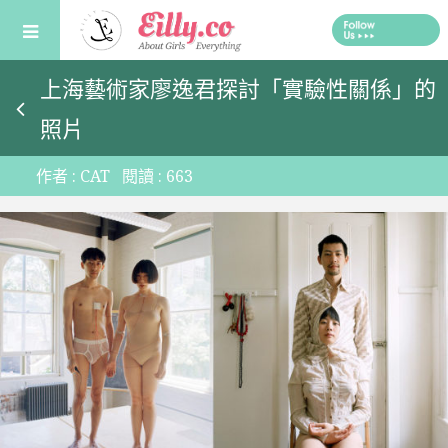
Skip
to
content
上海藝術家廖逸君探討「實驗性關係」的
照片
作者 :
CAT
閱讀 :
663