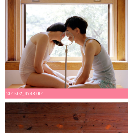
201502_4748 001