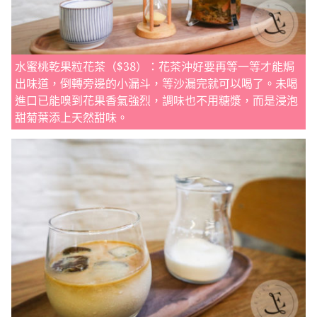
水蜜桃乾果粒花茶（$38）：花茶沖好要再等一等才能焗
出味道，倒轉旁邊的小漏斗，等沙漏完就可以喝了。未喝
進口已能嗅到花果香氣強烈，調味也不用糖漿，而是浸泡
甜菊葉添上天然甜味。