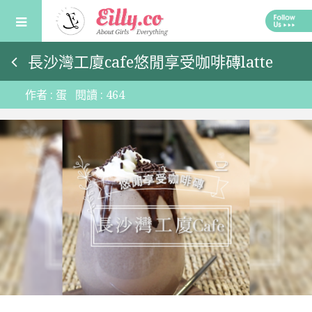
Skip
to
content
長沙灣工廈cafe悠閒享受咖啡磚latte
作者 :
蛋
閱讀 :
464