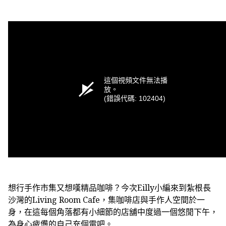
這個視頻文件無法播
放。
(錯誤代碼: 102404)
想行手作市集又想嘆精品咖啡？今次Eilly小編來到紮根長
沙灣的Living Room Cafe，集咖啡店與手作人空間於一
身，在這每個角落都有小細節的店舖中度過一個悠閒下午，
為身心疲憊的自己充個電吧。