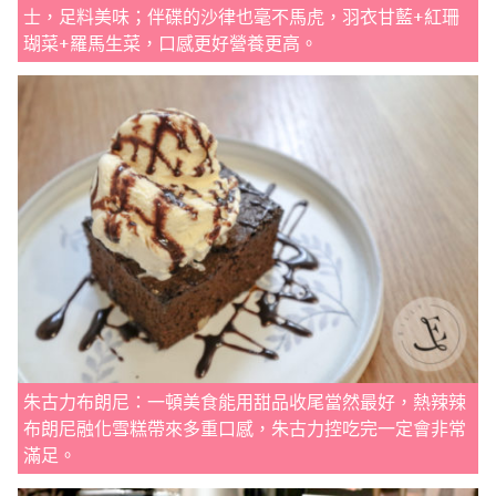
士，足料美味；伴碟的沙律也毫不馬虎，羽衣甘藍+紅珊
瑚菜+羅馬生菜，口感更好營養更高。
朱古力布朗尼：一頓美食能用甜品收尾當然最好，熱辣辣
布朗尼融化雪糕帶來多重口感，朱古力控吃完一定會非常
滿足。