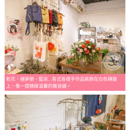
乾花、捕夢網、藍染…各式各樣手作品裝飾在白色磚牆
上，像一間精緻溫馨的雜貨舖。