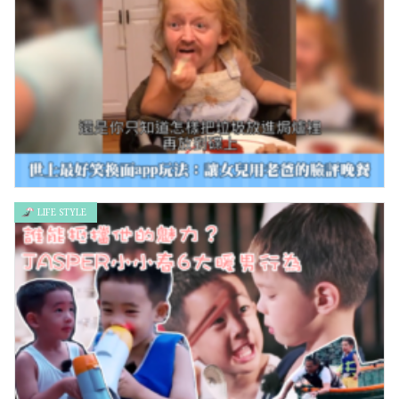
「Shopaholic狂賞月」巨型扭蛋機扭出無限驚喜 – 希慎廣場
LIFE STYLE
世上最好笑換面app玩法：讓女兒用老爸的臉評晚餐