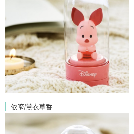
依唷/薰衣草香