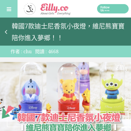
Skip
to
content
韓國7款迪士尼香氛小夜燈，維尼熊寶寶
陪你進入夢鄉！！
作者 :
chu
閱讀 :
4668