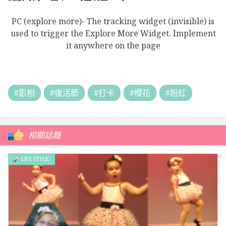
PC (explore more)- The tracking widget (invisible) is
used to trigger the Explore More Widget. Implement
it anywhere on the page
#影相
#復活節
#打卡
#櫻花
#粉紅
相關話題
LIFE STYLE