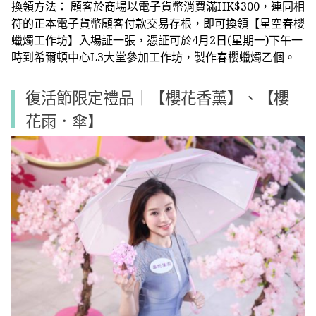
換領方法： 顧客於商場以電子貨幣消費滿HK$300，連同相
符的正本電子貨幣顧客付款交易存根，即可換領【星空春櫻
蠟燭工作坊】入場証一張，憑証可於4月2日(星期一)下午一
時到希爾頓中心L3大堂參加工作坊，製作春櫻蠟燭乙個。
復活節限定禮品｜
【櫻花香薰】、【櫻
花雨．傘】