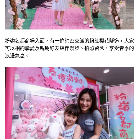
粉嶺名都商場入面，有一條綿密交織的粉紅櫻花隧道，大家
可以相約摯愛及親朋好友結伴漫步、拍照留念，享受春季的
浪漫氣息。