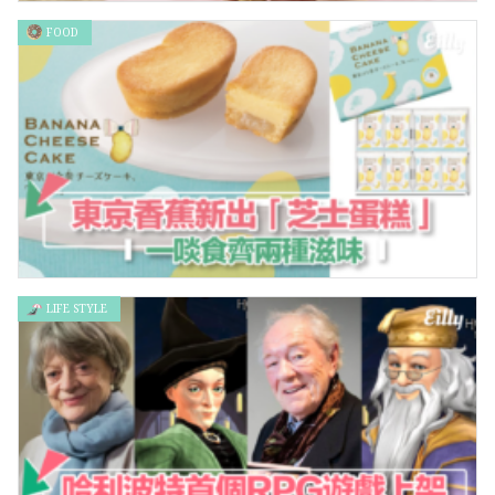
FOOD
食完可以出Pool！原宿Coisof期間限定「讓戀愛成真」聖誕雪糕
LIFE STYLE
出新「蕉」！東京香蕉出芝士蛋糕，一啖食齊兩種滋味！！