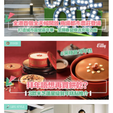
FOOD
打造城市露營嘉年華 呈現春夏綠活充電之旅
LIFE STYLE
拜年唔想再買餅乾？3款米芝蓮星級賀年糕點推介