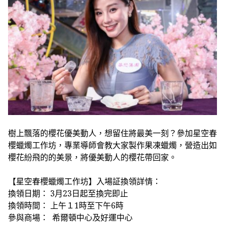
樹上飄落的櫻花優美動人，想留住將最美一刻？參加星空春
櫻蠟燭工作坊，專業導師會教大家製作果凍蠟燭，營造出如
櫻花紛飛的的美景，將優美動人的櫻花帶回家。
【星空春櫻蠟燭工作坊】入場証換領
詳情：
換領日期： 3月23日起至換完即止
換領時間： 上午１1時至下午6時
參與商場： 希爾頓中心及好運中心