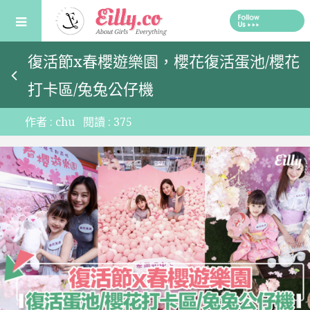
Skip
to
content
復活節x春櫻遊樂園，櫻花復活蛋池/櫻花
打卡區/兔兔公仔機
作者 :
chu
閱讀 :
375