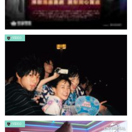
VIDEO
超神經械劫案下 Everything Under Control
VIDEO
餘命10年 The Last 10 Years