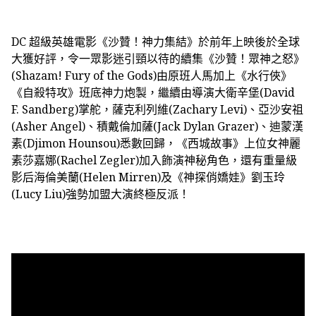
DC 超級英雄電影《沙贊！神力集結》於前年上映後於全球
大獲好評，令一眾影迷引頸以待的續集《沙贊！眾神之怒》
(Shazam! Fury of the Gods)由原班人馬加上《水行俠》
《自殺特攻》班底神力炮製，繼續由導演大衛辛堡(David
F. Sandberg)掌舵，薩克利列維(Zachary Levi)、亞沙安祖
(Asher Angel)、積戴倫加薩(Jack Dylan Grazer)、迪蒙漢
素(Djimon Hounsou)悉數回歸，《西城故事》上位女神麗
素莎嘉娜(Rachel Zegler)加入飾演神秘角色，還有重量級
影后海倫美蘭(Helen Mirren)及《神探俏嬌娃》劉玉玲
(Lucy Liu)強勢加盟大演終極反派！