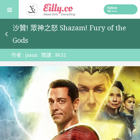
Skip
to
content
沙贊! 眾神之怒 Shazam! Fury of the
Gods
作者 :
jason
閱讀 :
8631