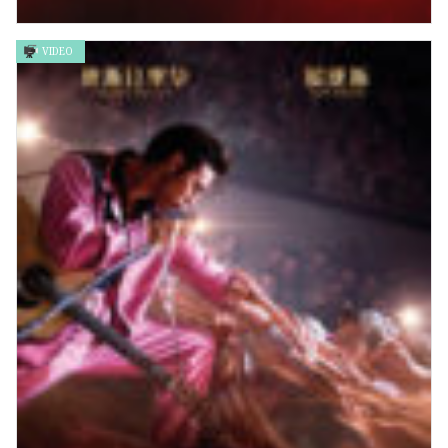
VIDEO
《蝙蝠俠》The Batman