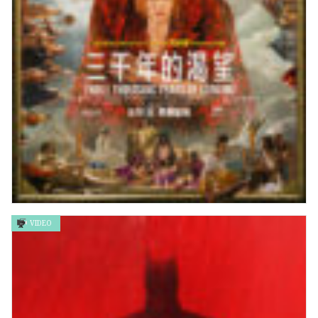
VIDEO
三千年的渴望 Three Thousand Years of Longing