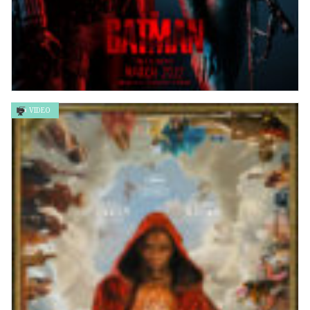
VIDEO
《蝙蝠俠》The Batman