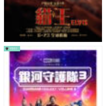
VIDEO
Warner Bros. Pictures:《貓王》