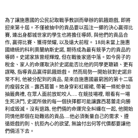
為了讓施惠國的公民記取戰爭教訓而舉辦的飢餓遊戲, 即將
迎來第十屆。不僅被抽中的貢品要以孤注一擲的決心贏得比
賽, 連出身都城世家的學生也將擔任導師, 與他們的貢品合
作, 贏得比賽、獲得榮耀, 以及遠大前程。 18尚未當上施惠
國總統的科利奧蘭納斯史諾, 期待成為最有競爭力的貢品的
導師。史諾家族曾經輝煌, 但在戰後家道中落。如今房子的
稅金、家人的命運取決於史諾能否比他的同學更聰穎、更有
謀略, 指導貢品贏得飢餓遊戲。 然而局勢一開始就對史諾非
常不利, 他被分配到的貢品, 是來自施惠國最窮困的第十二區
的瘦弱女孩 – 露西葛蕾。她身穿彩虹褶裙, 帶著一條蛇參加
抽籤典禮, 在眾人面前放蛇咬人…. 在競技場裡, 眼看有一場
生死決鬥, 史諾所做的每一個抉擇都可能讓露西葛蕾走向勝
利或毁滅。沒有退路, 他們倆的命運完全糾纏在一起, 他開始
同情他那個在劫難逃的貢品….他必須衡量自己的需求、遵
循遊戲的則、抗拒內心的欲望, 無論付出何等代價都要讓他
們倆活下去。