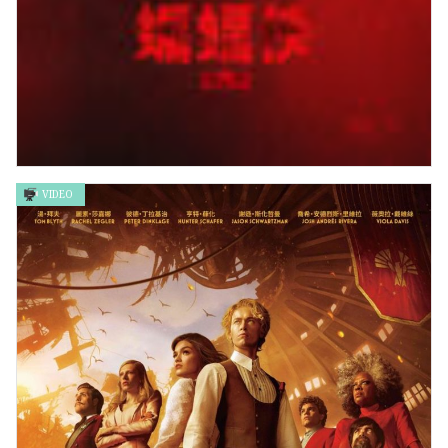
VIDEO
《蝙蝠俠》The Batman