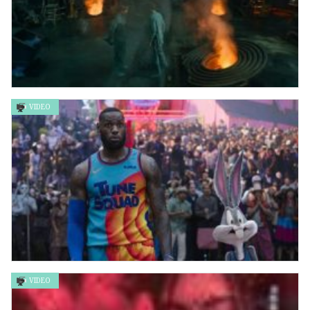
VIDEO
?? ????????? ?? ➤ 《米奇17號》社畜報到特別場 ?? ?????????
?? ➤ Mickey 17 Special Screening
VIDEO
《太空也入樽：改朝換代》