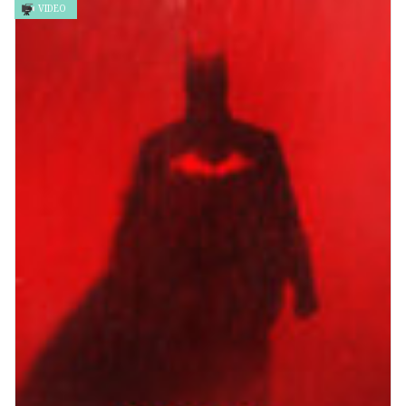
VIDEO
彬與瑛 Akira and Akira