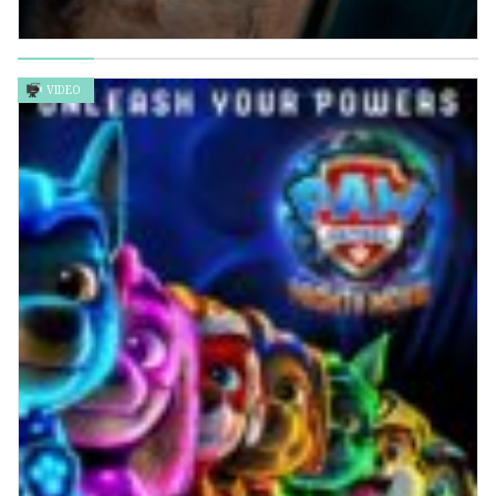
VIDEO
殺手列車 Bullet Train
VIDEO
黑亞當 Black Adam