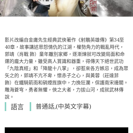
影片改編自金庸先生經典武俠著作《射鵰英雄傳》第34至
40章，故事講述恩怨情仇的江湖，權勢角力的戰亂時代，
郭靖（肖戰 飾）童年離別家鄉，逐漸煉就可改變局面和命
運的龐大力量，雖受高人賞識和器重，得傳天下絕世武功
「九陰真經」和「降龍十八掌」，卻惹來各方嫉忌，成為眾
矢之的，郭靖不亢不卑，懷赤子之心，與黃蓉（莊達菲
飾）在鐵騎箭雨和硝煙旌旗中，力挽狂瀾，保護南宋邊關。
雕海蒼穹，勇者無懼，俠之大者，力拔山河，成就武林傳
說。
語言
普通話,(中英文字幕)