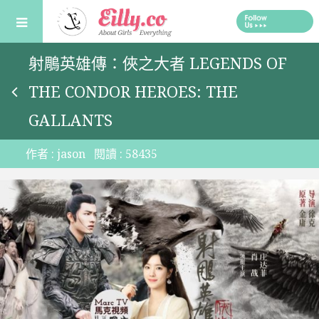
Skip
to
content
射鵰英雄傳：俠之大者 LEGENDS OF
THE CONDOR HEROES: THE
GALLANTS
作者 :
jason
閱讀 :
58435