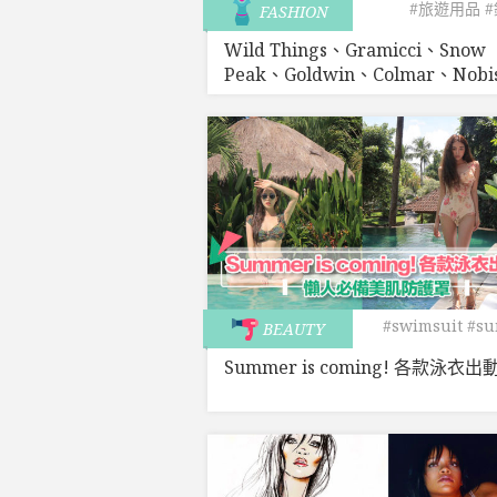
#旅遊用品
FASHION
Wild Things、Gramicci、Snow
Peak、Goldwin、Colmar、Nobis.
#swimsuit
#s
BEAUTY
Summer is coming! 各款泳衣出