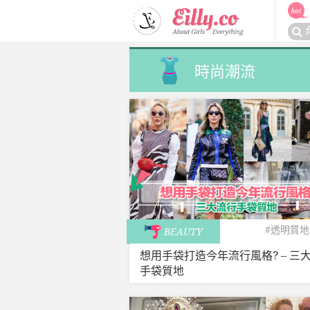
Skip
to
搜
content
尋
關
時尚潮流
於：
#透明質地
BEAUTY
想用手袋打造今年流行風格? – 三
手袋質地