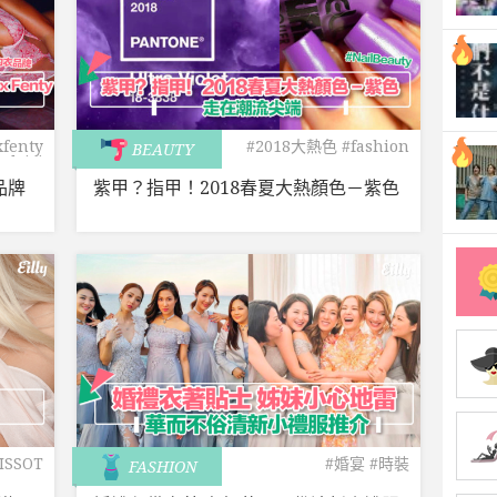
xfenty
#2018大熱色
#fashion
BEAUTY
alriri
品牌
紫甲？指甲！2018春夏大熱顏色－紫色
ISSOT
#婚宴
#時裝
FASHION