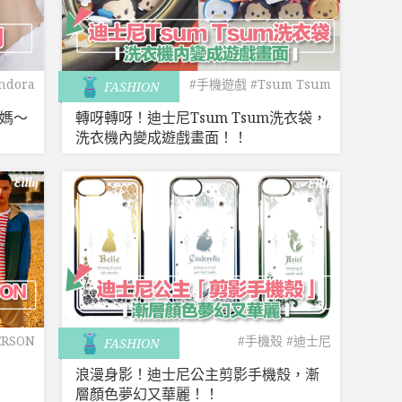
ndora
#手機遊戲
#Tsum Tsum
FASHION
媽媽〜
轉呀轉呀！迪士尼Tsum Tsum洗衣袋，
洗衣機內變成遊戲畫面！！
ERSON
#手機殼
#迪士尼
FASHION
018SS
浪漫身影！迪士尼公主剪影手機殼，漸
層顏色夢幻又華麗！！