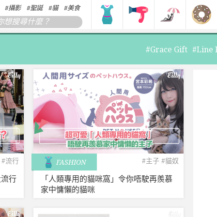
攝影
聖誕
貓
美食
搞笑
香港
韓國
日本
#Grace Gift
#Line 
#流行
#主子
#貓奴
FASHION
大流行
「人類專用的貓咪窩」令你唔駛再羨慕
家中慵懶的貓咪