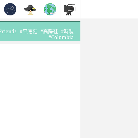
Friends
#平底鞋
#高踭鞋
#時裝
#Columbia