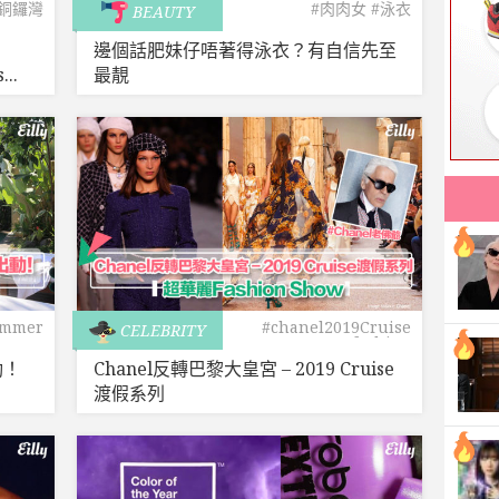
#銅鑼灣
#肉肉女
#泳衣
BEAUTY
邊個話肥妹仔唔著得泳衣？有自信先至
..
最靚
ummer
#chanel2019Cruise
CELEBRITY
#fashion
動！
Chanel反轉巴黎大皇宮 – 2019 Cruise
渡假系列