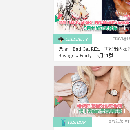
#savage
CELEBRITY
#badg
樂壇「Bad Gal RiRi」再推出內衣
Savage x Fenty！5月11號...
#母親節
#T
FASHION