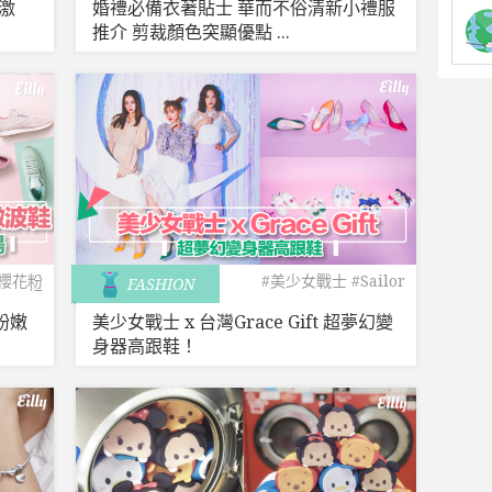
激
婚禮必備衣著貼士 華而不俗清新小禮服
推介 剪裁顏色突顯優點 ...
#櫻花粉
#美少女戰士
#Sailor
FASHION
紅
Moon
乘粉嫩
美少女戰士 x 台灣Grace Gift 超夢幻變
身器高跟鞋！