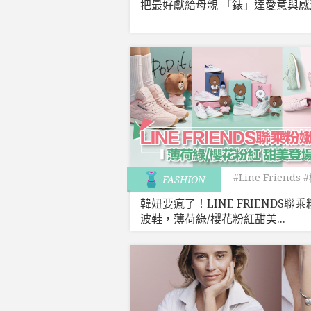
把最好獻給母親 「錶」達愛意與感
#Line Friends
FASHION
韓妞要瘋了！LINE FRIENDS聯
波鞋，薄荷綠/櫻花粉紅甜美...