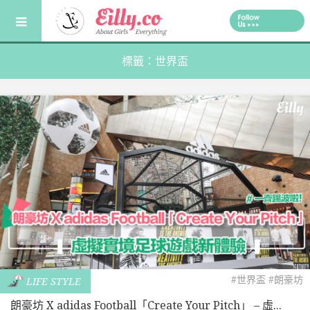
Skip
to
content
標籤：世界盃
#世界盃
#朗豪坊
LIFE STYLE
朗豪坊 X adidas Football「Create Your Pitch」 – 虛...