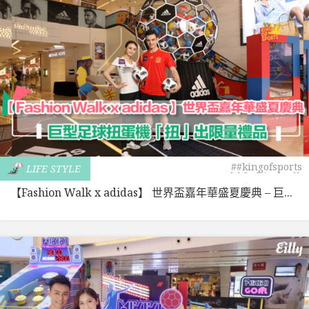
##kingofsports
LIFE STYLE
#hkfashionwalk
【Fashion Walk x adidas】 世界盃嘉年華盛夏慶典 – 巨...