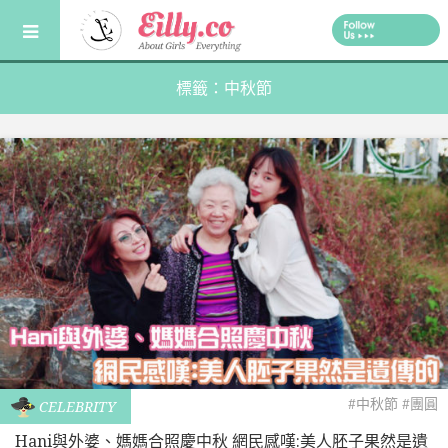
Skip
to
content
標籤：中秋節
#中秋節
#團圓
CELEBRITY
Hani與外婆、媽媽合照慶中秋 網民感嘆:美人胚子果然是遺