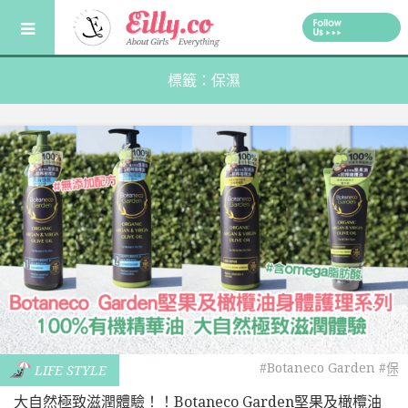
Skip
to
content
標籤：保濕
#Botaneco Garden
#保
LIFE STYLE
濕
大自然極致滋潤體驗！！Botaneco Garden堅果及橄欖油