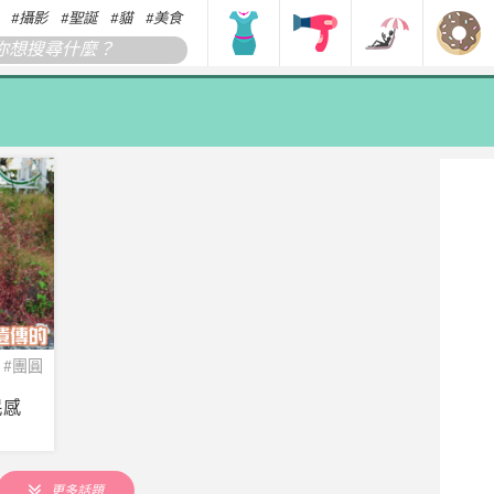
攝影
聖誕
貓
美食
搞笑
香港
韓國
日本
#團圓
民感
更多話題