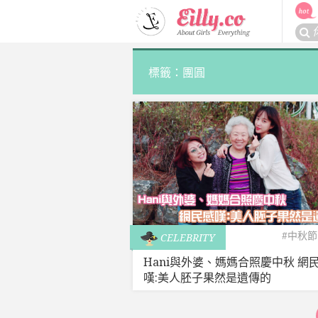
Skip
to
搜
content
尋
關
標籤：團圓
於：
#中秋節
CELEBRITY
Hani與外婆、媽媽合照慶中秋 網
嘆:美人胚子果然是遺傳的