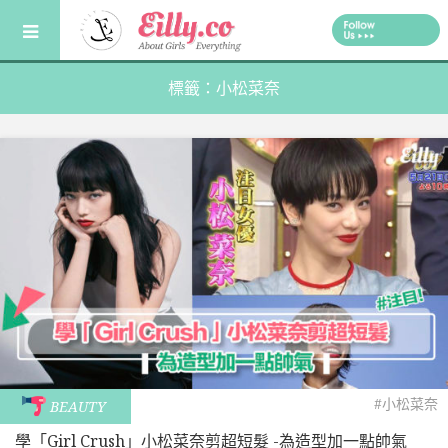
Skip
to
content
標籤：小松菜奈
#小松菜奈
BEAUTY
學「Girl Crush」小松菜奈剪超短髮 -為造型加一點帥氣