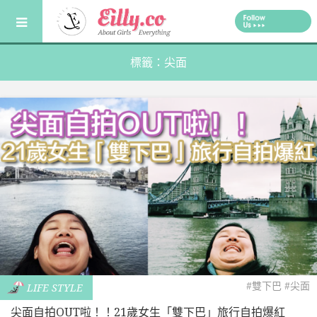
Skip
to
content
標籤：尖面
#雙下巴
#尖面
LIFE STYLE
尖面自拍OUT啦！！21歲女生「雙下巴」旅行自拍爆紅