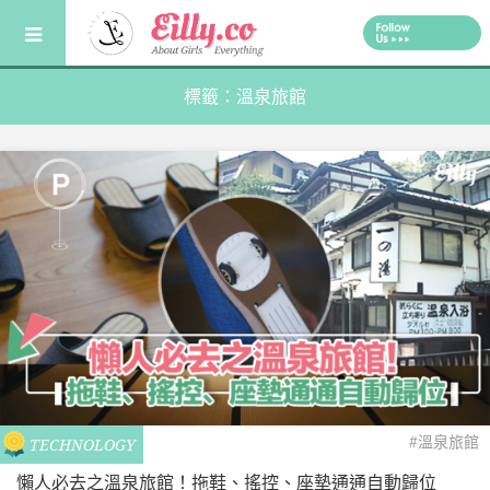
Skip
to
content
標籤：溫泉旅館
#溫泉旅館
TECHNOLOGY
懶人必去之溫泉旅館！拖鞋、搖控、座墊通通自動歸位