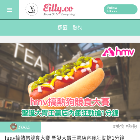
Skip
to
content
標籤：熱狗
#美食
#熱狗
FOOD
hmv搞熱狗競食大賽 聖誕大胃王贏店內瘋狂勁搶1分鐘