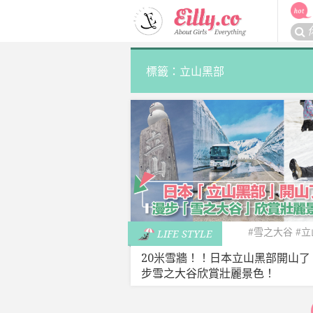
Skip
to
搜
content
尋
關
標籤：立山黑部
於：
#雪之大谷
#
LIFE STYLE
20米雪牆！！日本立山黑部開山了
步雪之大谷欣賞壯麗景色！