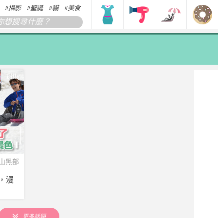
攝影
聖誕
貓
美食
搞笑
香港
韓國
日本
立山黑部
，漫
更多話題