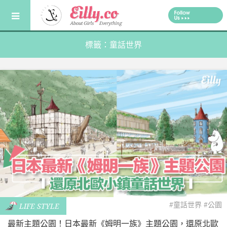
Skip
to
content
標籤：童話世界
#童話世界
#公園
LIFE STYLE
最新主題公園！日本最新《姆明一族》主題公園，還原北歐