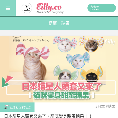
Skip
to
content
標籤：糖果
#日本
#糖果
LIFE STYLE
日本貓星人頭套又來了，貓咪變身甜蜜糖果！！