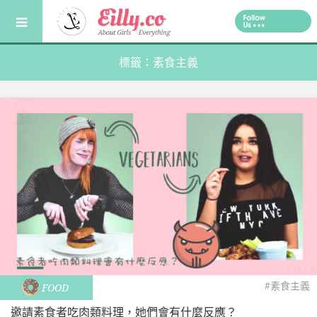
Skip
to
content
標籤：素食主義
#素食主義
FOOD
邀請素食者吃肉類料理，她們會有什麼反應？