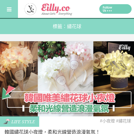
Skip
to
content
標籤：繡花球
#小夜燈
#繡花球
LIFE STYLE
韓國繡花球小夜燈，柔和光線營造浪漫氣氛！