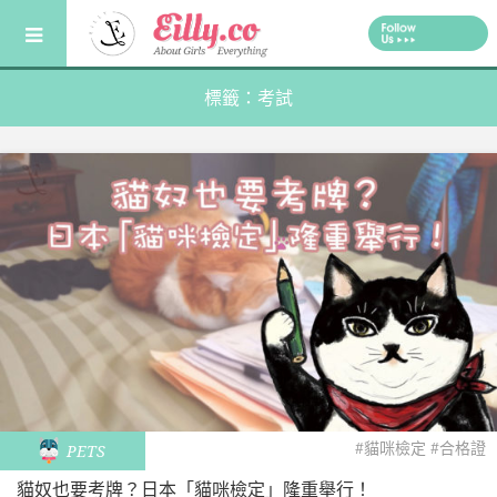
Skip
to
content
標籤：考試
#貓咪檢定
#合格證
PETS
貓奴也要考牌？日本「貓咪檢定」隆重舉行！