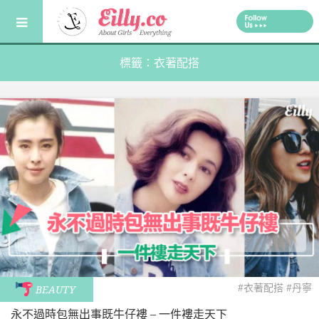
Skip
to
content
標籤：衣著配搭
#衣著配搭
#丹寧
BEAUTY
永不過時包無出事既牛仔褸 – 一件褸走天下