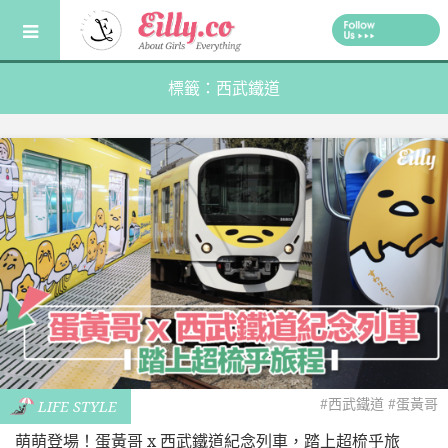
Skip
to
content
標籤：西武鐵道
#西武鐵道
#蛋黃哥
LIFE STYLE
萌萌登場！蛋黃哥 x 西武鐵道紀念列車，踏上超梳乎旅