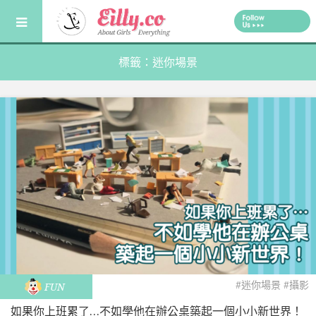
Skip
to
content
標籤：迷你場景
#迷你場景
#攝影
FUN
如果你上班累了…不如學他在辦公桌築起一個小小新世界！