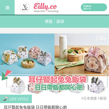
Skip
to
content
標籤：飯袋
#日本週邊
#飯袋
LIFE STYLE
耳仔豎起兔兔飯袋 日日帶飯都開心啲