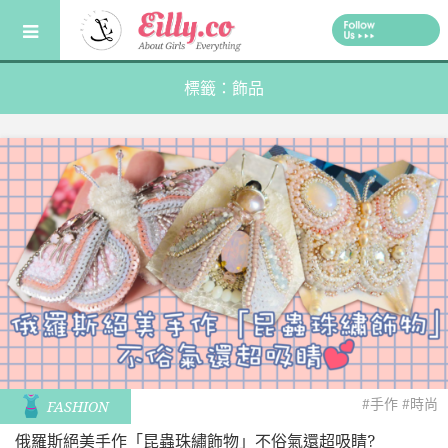
Skip
to
content
標籤：飾品
#手作
#時尚
FASHION
俄羅斯絕美手作「昆蟲珠繡飾物」不俗氣還超吸睛?