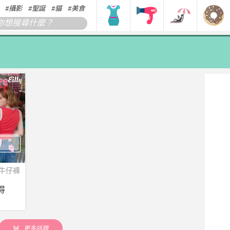
攝影
聖誕
貓
美食
搞笑
香港
韓國
日本
#牛仔褲
得
更多話題