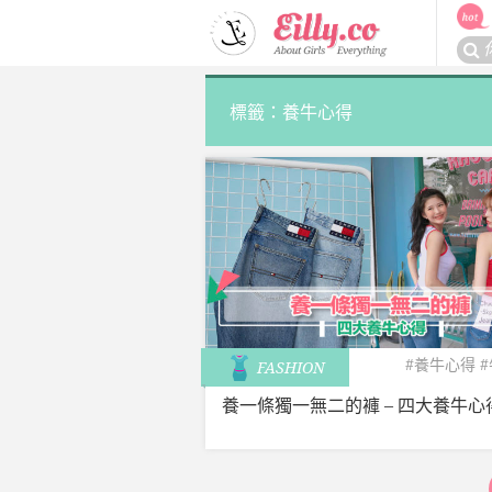
Skip
to
搜
content
尋
關
標籤：養牛心得
於：
#養牛心得
FASHION
養一條獨一無二的褲 – 四大養牛心