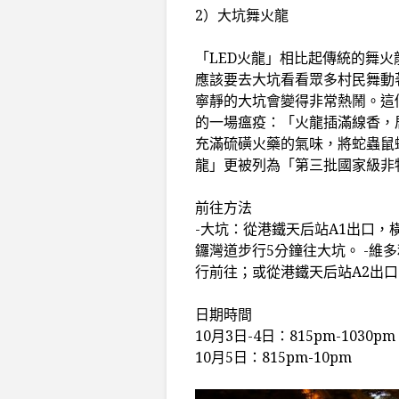
2）大坑舞火龍
「LED火龍」相比起傳統的舞
應該要去大坑看看眾多村民舞動
寧靜的大坑會變得非常熱鬧。這
的一場瘟疫：
「火龍插滿線香，
充滿硫磺火藥的氣味，將蛇蟲鼠
龍」更被列為「第三批國家級非
前往方法
-大坑：從港鐵天后站A1出口
鑼灣道步行5分鐘往大坑。 -維
行前往；或從港鐵天后站A2出
日期時間
10月3日-4日：815pm-1030pm
10月5日：815pm-10pm