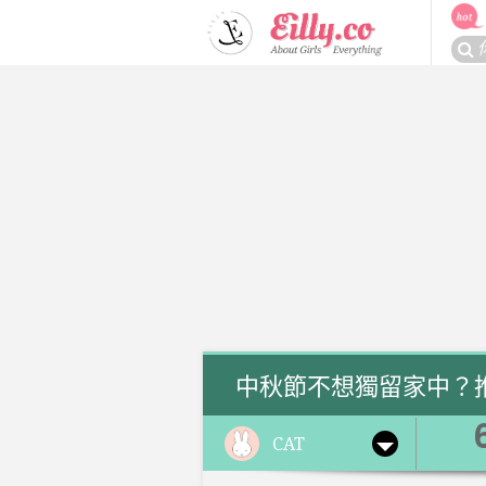
Skip
to
搜
content
尋
關
於：
中秋節不想獨留家中？
CAT