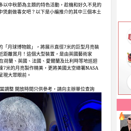
多以中秋節為主題的特色活動，趁機和好久不見的
家中煲劇做毒女吧？以下是小編推介的其中三個本土
東街的「月球博物館」，將展示直徑7米的巨型月亮裝
近距離賞月！這個大型裝置，是由英國藝術家
置已經在荷蘭、英國、法國、愛爾蘭及比利時等地巡迴
達7米的月亮製作精美，更將美國太空總署NASA
呈現大眾眼前。
適當調整 開放時間只供參考，請向主辦單位查詢