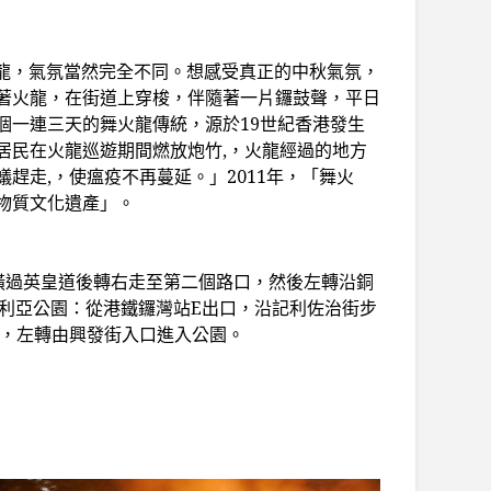
火龍，氣氛當然完全不同。想感受真正的中秋氣氛，
著火龍，在街道上穿梭，伴隨著一片鑼鼓聲，平日
個一連三天的舞火龍傳統，源於19世紀香港發生
居民在火龍巡遊期間燃放炮竹,，火龍經過的地方
蟻趕走,，使瘟疫不再蔓延。」
2011年，「舞火
物質文化遺產」。
，橫過英皇道後轉右走至第二個路口，然後左轉沿銅
多利亞公園：從港鐵鑼灣站E出口，沿記利佐治街步
口，左轉由興發街入口進入公園。