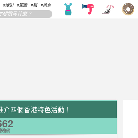
攝影
聖誕
貓
美食
搞笑
香港
韓國
日本
推介四個香港特色活動！
662
閱讀