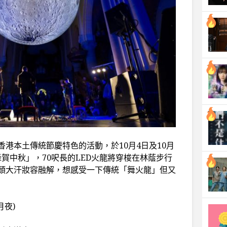
港本土傳統節慶特色的活動，於10月4日及10月
舞賀中秋」，70呎長的LED火龍將穿梭在林蔭步行
頭大汗妝容融解，想感受一下傳統「舞火龍」但又
月夜)