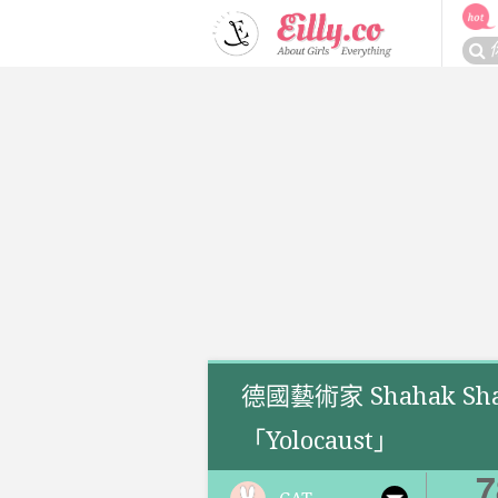
Skip
to
搜
content
尋
關
於：
德國藝術家 Shahak S
「Yolocaust」
7