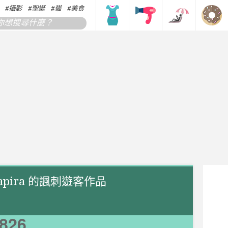
攝影
聖誕
貓
美食
搞笑
香港
韓國
日本
hapira 的諷刺遊客作品
826