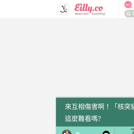
Skip
to
搜
content
尋
關
於：
來互相傷害啊！「核突
這麼難看嗎?