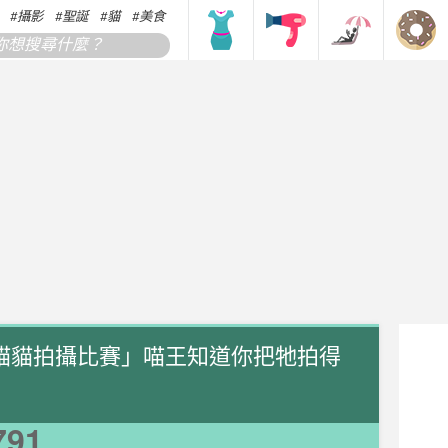
攝影
聖誕
貓
美食
搞笑
香港
韓國
日本
貓貓拍攝比賽」喵王知道你把牠拍得
791