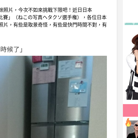
咪照片，今次不如來挑戰下限吧！近日日本
貓拍攝比賽」（ねこの写真ヘタクソ選手権），各位日本
照片，有些是取景奇怪，有些是快門時間不對，有
的時候了」