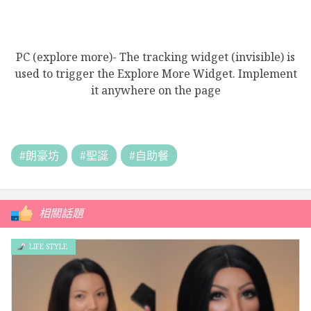
PC (explore more)- The tracking widget (invisible) is
used to trigger the Explore More Widget. Implement
it anywhere on the page
#朗豪坊
#聖誕
#自助餐
相關話題
LIFE STYLE