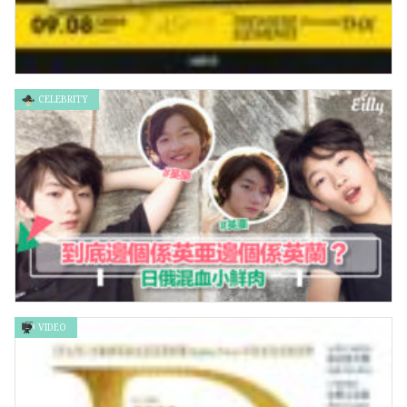
CELEBRITY
突發特別場 ➤ 《男航女機師》 Special Screening ➤ Pilot
VIDEO
到底邊個係英亜邊個係英蘭 ？日俄混血小鮮肉