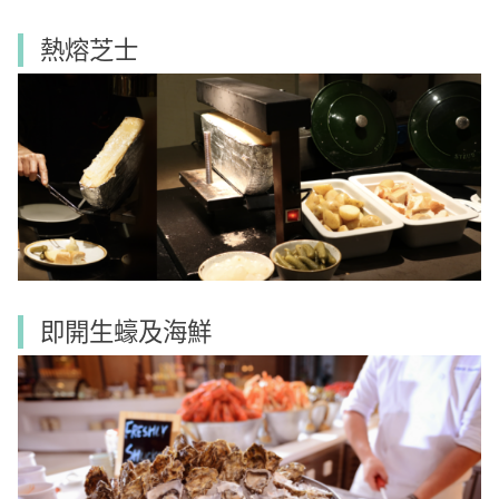
熱熔芝士
即開生蠔及海鮮