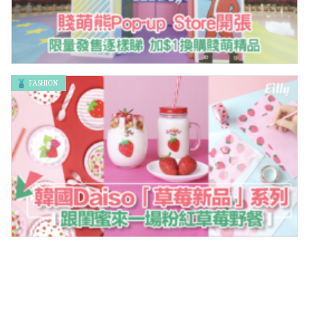
FASHION
賤萌熊Pop-up Store開張！限量發售逐樣睇 加$1換購賤萌精品
最平$4就有！韓國Daiso「草莓新品」系列，跟閨蜜來一場粉紅草
莓野餐！！