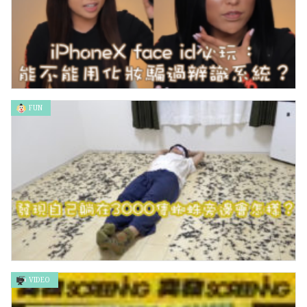
FUN
iPhoneX face id必玩：能不能用化妝騙過辨識系統？
VIDEO
發現自己躺在3000隻蜘蛛旁邊會怎樣？