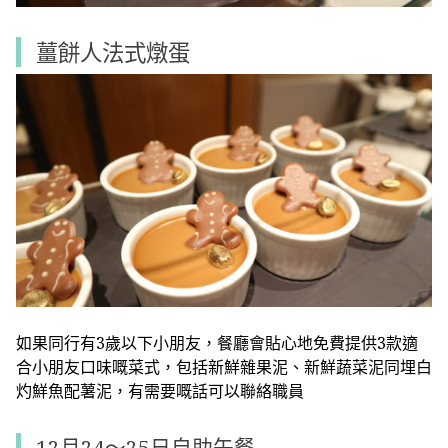
薑餅人法式燉蛋
如果同行有3歲以下小朋友，餐廳會貼心地免費提供3款適
合小朋友口味嘅菜式，包括新鮮雜果泥、新鮮蔬菜泥同埋白
灼鮮魚配薯泥，有需要嘅話可以聯絡職員
12月24～25日自助午餐