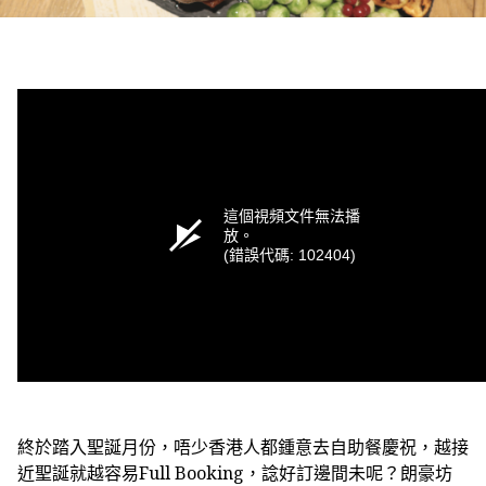
這個視頻文件無法播
放。
(錯誤代碼: 102404)
終於踏入聖誕月份，唔少香港人都鍾意去自助餐慶祝，越接
近聖誕就越容易Full Booking，諗好訂邊間未呢？朗豪坊