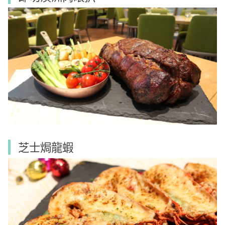
芝士焗龍蝦