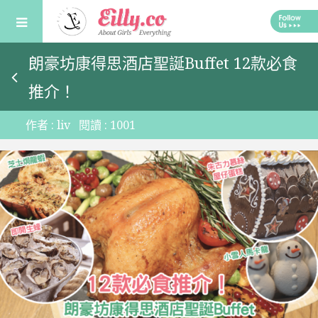
Skip
to
content
朗豪坊康得思酒店聖誕Buffet 12款必食
推介！
作者 :
liv
閱讀 :
1001