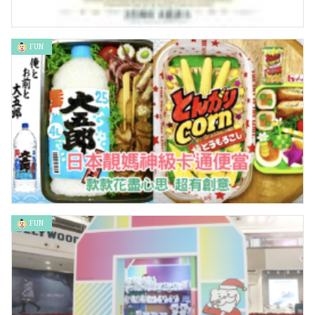
FUN
國王的伸冤 The Lost King
FUN
日本靚媽神級卡通便當 款款花盡心思 超有創意