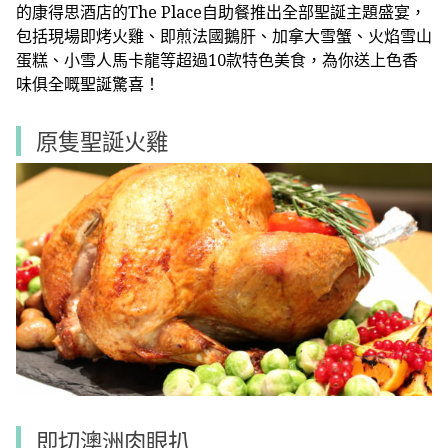
的康得思酒店的The Place自助餐推出全部聖誕主題盛宴，
包括現場即烤火雞、即煎法國鵝肝、加拿大雪蟹、火焰雪山
蛋糕、小雪人馬卡龍等超過10款特色美食，為你送上色香
味俱全嘅聖誕驚喜！
原隻聖誕火雞
即切澳洲肉眼扒