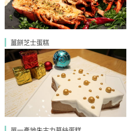
薑餅芝士蛋糕
單一產地朱古力慕絲蛋糕