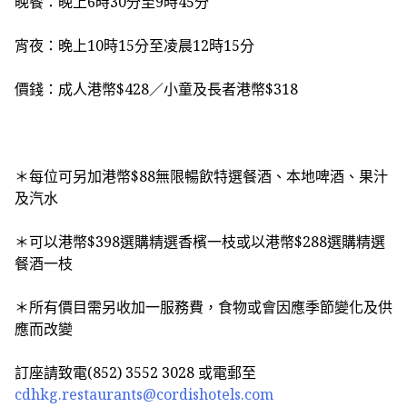
晚餐：晚上6時30分至9時45分
宵夜：晚上10時15分至凌晨12時15分
價錢：成人港幣$428／小童及長者港幣$318
＊每位可另加港幣$88無限暢飲特選餐酒、本地啤酒、果汁
及汽水
＊可以港幣$398選購精選香檳一枝或以港幣$288選購精選
餐酒一枝
＊所有價目需另收加一服務費，食物或會因應季節變化及供
應而改變
訂座請致電
(852) 3552 3028
或電郵至
cdhkg.restaurants@
cordishotels.com