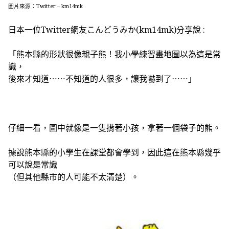
圖片來源：Twitter – km14mk
日本一位Twitter網友こんどうみか(km14mk)分享說 :
「熊本縣的形狀很像親子熊！我小學練習畫地圖以為這是常
識，
後來才知道⋯⋯不知道的人很多，讓我嚇到了⋯⋯」
仔細一看，圖中就像是一隻揹著小孩，拿著一個袋子的熊。
據說熊本縣的小學生在課堂都會學到，因此這在熊本縣幾乎
可以說是常識
（但其他縣市的人可能不太清楚）。