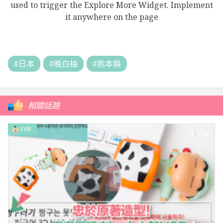
used to trigger the Explore More Widget. Implement
it anywhere on the page
#日本
#晚白柚
#熊本縣
相關話題
FUN