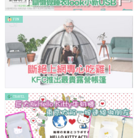
FUN
忠於原著造型！瞓懶覺睡衣look小新USB
TRAVEL
斷絕上網專心吃雞！KFC推出最貴露營帳篷