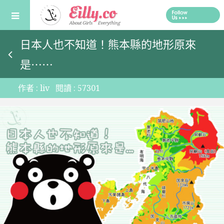
Skip
to
content
日本人也不知道！熊本縣的地形原來
是⋯⋯
作者 :
liv
閱讀 :
57301