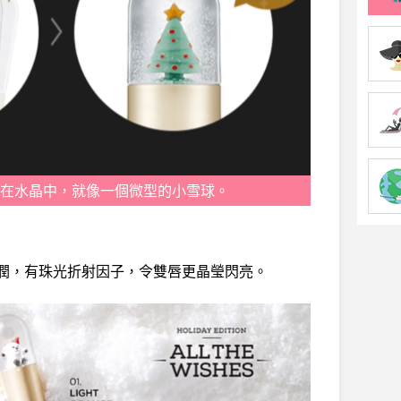
在水晶中，就像一個微型的小雪球。
潤，有珠光折射因子，令雙唇更晶瑩閃亮。