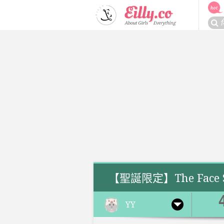
Skip
to
搜
content
尋
關
於：
【聖誕限定】The Face Sh
YY