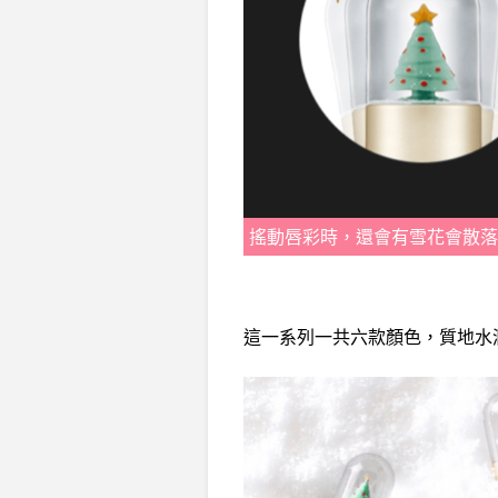
搖動唇彩時，還會有雪花會散落
這一系列一共六款顏色，質地水