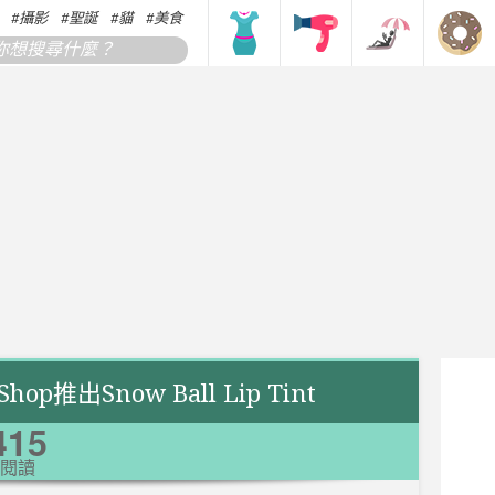
攝影
聖誕
貓
美食
搞笑
香港
韓國
日本
op推出Snow Ball Lip Tint
415
閱讀