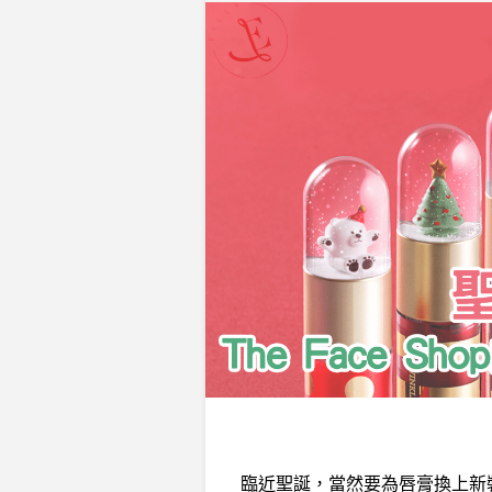
臨近聖誕，當然要為唇膏換上新裝。T