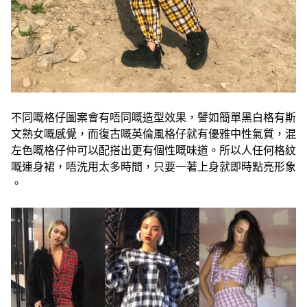
不同嘅格仔圖案會有唔同嘅造型效果，譬如簡單黑白格有斯
文熟女嘅感覺，而復古嘅英倫風格仔就有優雅中性氣質，混
左色嘅格仔仲可以配搭出更有個性嘅味道。所以人任何格紋
嘅連身裙，唔洗用太多時間，只要一著上身就即時點亮形象
。