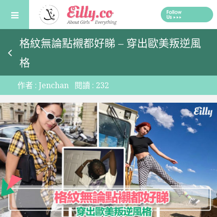
Skip
to
content
格紋無論點襯都好睇 – 穿出歐美叛逆風
格
作者 :
Jenchan
閱讀 :
232