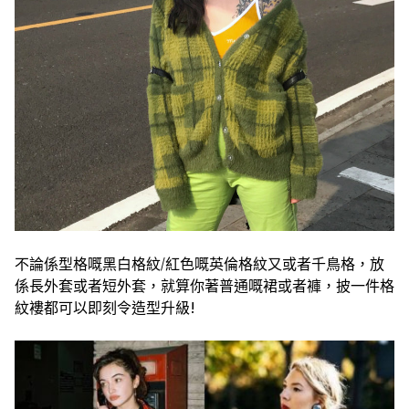
不論係型格嘅黑白格紋/
紅色嘅英倫格紋又或者千鳥格，放
係長外套或者短外套，就算
你著普通嘅裙或者褲，披一件格
紋褸都可以即刻令造型升級
!