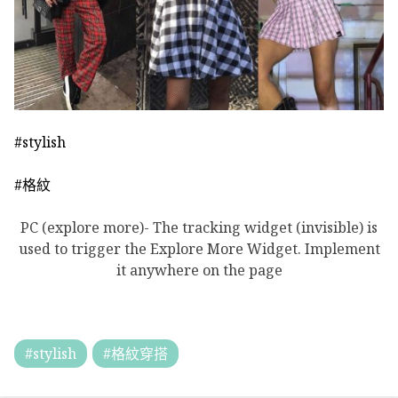
#stylish
#格紋
PC (explore more)- The tracking widget (invisible) is
used to trigger the Explore More Widget. Implement
it anywhere on the page
#stylish
#格紋穿搭