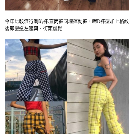
今年比較流行喇叭褲.直筒褲同埋運動褲，呢D褲型加上格
紋
後即營造左隨興、街頭感覺