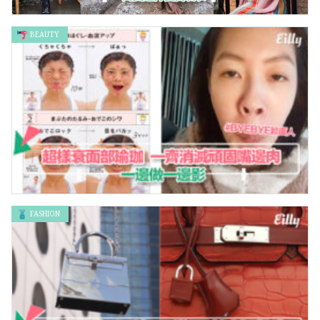
BEAUTY
成為全場焦點！四大「BOHO風」 牌子 – 一齊買返件夏日戰衣
FASHION
超醜面部瑜珈～一齊消滅頑固嘴邊肉！