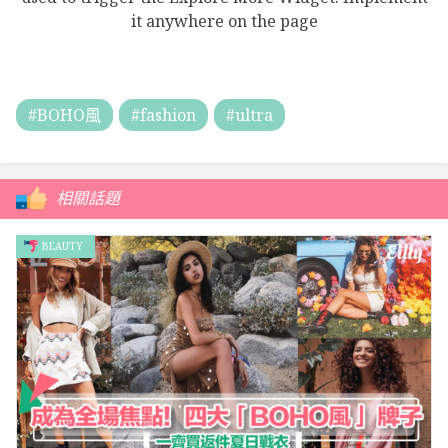
it anywhere on the page
#BOHO風
#fashion
#ultra
相關話題
BEAUTY