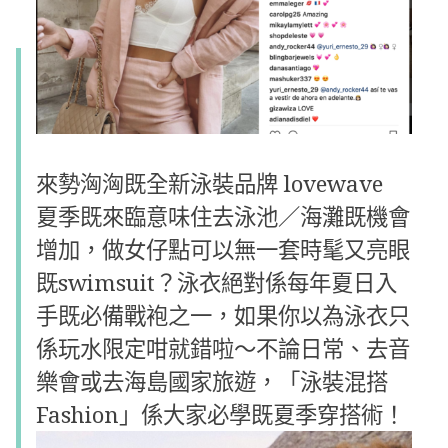
來勢洶洶既全新泳裝品牌 l
ovewave
夏季既來臨意味住去泳池／海灘既機會
增加，做女仔點可以無一套時髦又亮眼
既swimsuit？泳衣絕對係每年夏日入
手既必備戰袍之一，如果你以為泳衣只
係玩水限定咁就錯啦～不論日常、去音
樂會或去海島國家旅遊，「泳裝混搭
Fashion」係大家必學既夏季穿搭術！