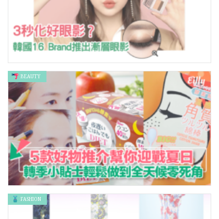
BEAUTY
3秒化好眼影？韓國16 Brand漸層眼影打救貪睡的你
FASHION
5款好物推介助你迎戰夏日 春夏轉季小Tips方便做到全天候零死
角