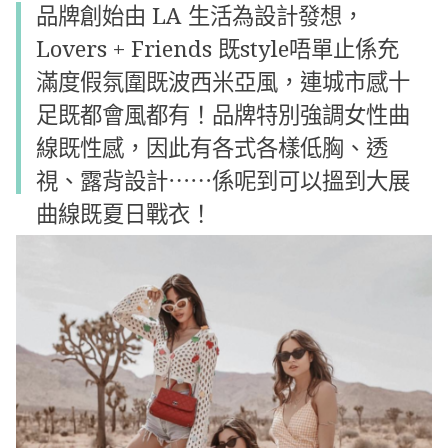
品牌創始由 LA 生活為設計發想，
Lovers + Friends
既style唔單止係充
滿度假氛圍既波西米亞風，連城市感十
足既都會風都有！品牌特別強調女性曲
線既性感，因此有各式各樣低胸、透
視、露背設計⋯⋯係呢到可以搵到大展
曲線既夏日戰衣！