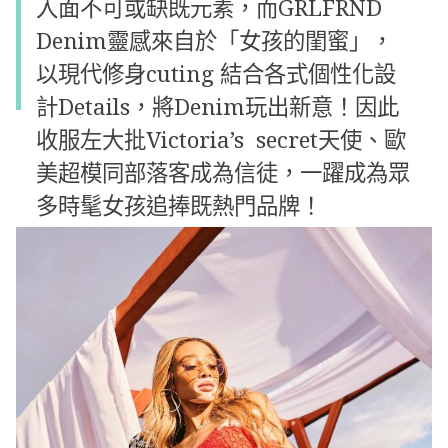
入面不可或缺既元素，而
GRLFRND
Denim
靈感來自於「女孩的閨蜜」，
以現代修身cuting 結合各式個性化設
計Details，將
Denim
玩出新意！因此
收服左大批Victoria’s secret天使、歐
美超模同部落客成為信徒，一躍成為眾
多時髦女孩追捧既熱門品牌！