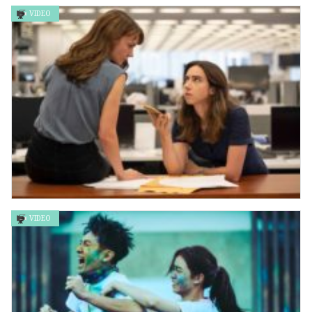
VIDEO
勿說是推理 Don’t Call it Mystery
VIDEO
她說 SHE SAID