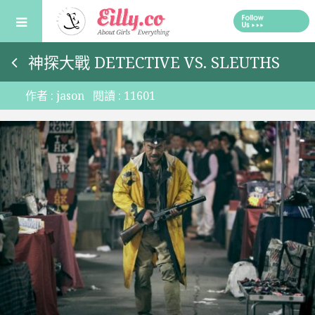
Skip
to
content
神探大戰 DETECTIVE VS. SLEUTHS
作者 :
jason
閱讀 :
11601