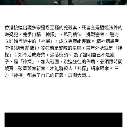
香港接連出現多宗殘忍至極的兇殺案，死者全是逍遙法外的
嫌疑犯，兇手自稱「神探」，私刑執法，挑戰警察。 警方
立即傾盡隊中的「神探」，成立專案組迎戰。 精神病患者
李俊(劉青雲 飾)，發病前是警隊的皇牌，當年外號就是「神
探」；如今活成廢柴，淪落街頭。 為了證明自己不是瘋
子，是「神探」，加入戰團，跳進狂徒的佈局，必須跟時間
競賽，破盡舊案新案，才能將殺人「神探」緝拿歸案。 三
方「神探」都為了自己的正義，展開大戰…