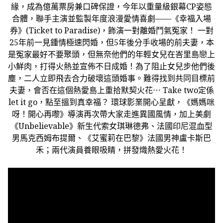
緣，成為億萬票房兼口碑保證，今年以重量級銀幕CP姿態
合體，聯手主演並監製年度浪漫愛情喜劇——《幸福入場
券》(Ticket to Paradise)，飾演一對離婚鬥氣冤家！ 一對
25年前一見鍾情極速閃婚，但5年後分手收場的前夫妻，本
是冤家最好不要聚頭，但無奈他們的年輕女兒在峇里島戀上
小鮮肉，打得火熱並宣佈不日成婚！為了阻止女兒步他們後
塵，二人立即飛去合力破壞這頭婚事。難得找到共同目標前
夫妻，會否在這個熱愛島上重拾默契火花⋯ Take two定係
let it go，點至搵到真幸福？ 環球影業開心呈獻，《媽媽咪
呀！開心再嚟》導演再次帶大家走進異國風情，加上美劇
《Unbelievable》新生代索女琪琳德弗、法國印尼混血型
男馬克西姆布提爾、《艾蜜莉在巴黎》法國男神盧卡斯巴
禾；兩代演員養眼吸睛，拼發熾熱愛火花！