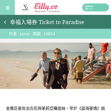
Skip
to
content
幸福入場券 Ticket to Paradise
作者 :
jason
閱讀 :
10834
金像巨星佐治古尼與茱莉亞羅拔絲，早於《盜海豪情》結