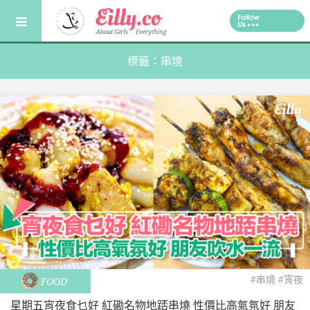
Skip
to
content
標籤：串燒
#串燒
#宵夜
FOOD
星期五宵夜食乜好 紅磡名物地踎串燒 性價比高氣氛好 朋友