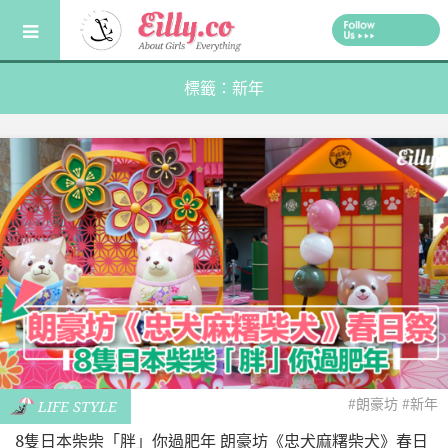
Skip
to
content
標籤：新年
#朗豪坊
#新年
LIFE STYLE
8隻日本柴柴「胖」你過肥年 朗豪坊《忠犬麻糬柴犬》春日