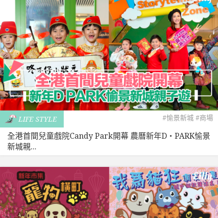
#愉景新城
#商場
LIFE STYLE
全港首間兒童戲院Candy Park開幕 農曆新年D‧PARK愉景
新城親...