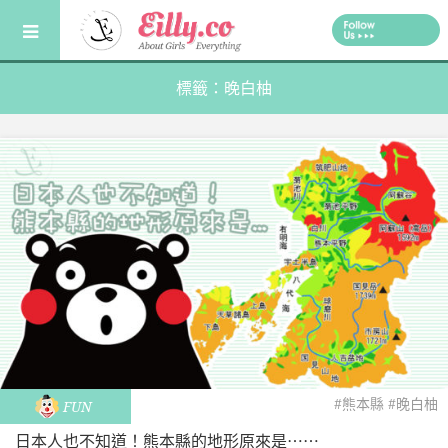
Skip
to
content
標籤：晚白柚
#熊本縣
#晚白柚
FUN
日本人也不知道！熊本縣的地形原來是⋯⋯