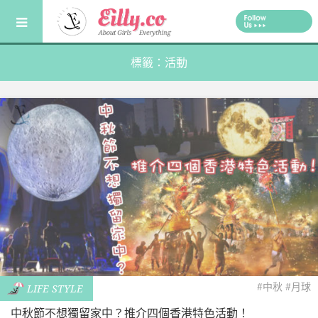
Skip
to
content
標籤：活動
#中秋
#月球
LIFE STYLE
中秋節不想獨留家中？推介四個香港特色活動！