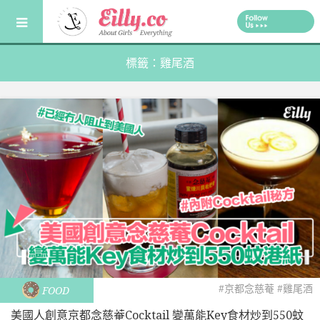
Skip
to
content
標籤：雞尾酒
#京都念慈菴
#雞尾酒
FOOD
美國人創意京都念慈菴Cocktail 變萬能Key食材炒到550蚊