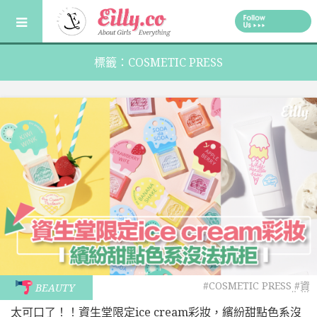
Skip
to
content
標籤：COSMETIC PRESS
#COSMETIC PRESS
#資
BEAUTY
生堂
太可口了！！資生堂限定ice cream彩妝，繽紛甜點色系沒