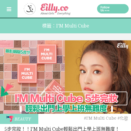
Skip
to
content
標籤：I’M Multi Cube
#I'M Multi Cube
#化妝
BEAUTY
品
5步完妝！！I’M Multi Cube輕鬆出門上學上班無難度！