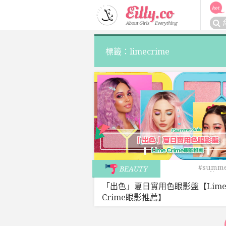
Skip
to
搜
content
尋
關
標籤：limecrime
於：
#summe
BEAUTY
#lime
「出色」夏日實用色眼影盤【Lim
Crime眼影推薦】