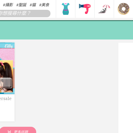
攝影
聖誕
貓
美食
搞笑
香港
韓國
日本
rsale
crime
e
更多話題